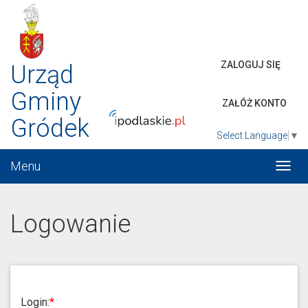
ZALOGUJ SIĘ
Urząd
Gminy
ZAŁÓŻ KONTO
Gródek
Select Language
▼
Menu
Włąc
menu
Logowanie
Login: